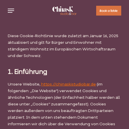
Skip
Menu
to
Book a Table
main
content
Diese Cookie-Richtlinie wurde zuletzt am Januar 16, 2025
aktualisiert und gilt für Bürger und Einwohner mit
ständigem Wohnsitz im Europäischen Wirtschaftsraum
und der Schweiz.
1. Einführung
Unsere Website,
https://chinaskistudiobar.de
(im
folgenden: „Die Website“) verwendet Cookies und
ähnliche Technologien (der Einfachheit halber werden all
diese unter „Cookies“ zusammengefasst). Cookies
werden außerdem von uns beauftragten Drittparteien
platziert. In dem unten stehendem Dokument
informieren wir dich über die Verwendung von Cookies