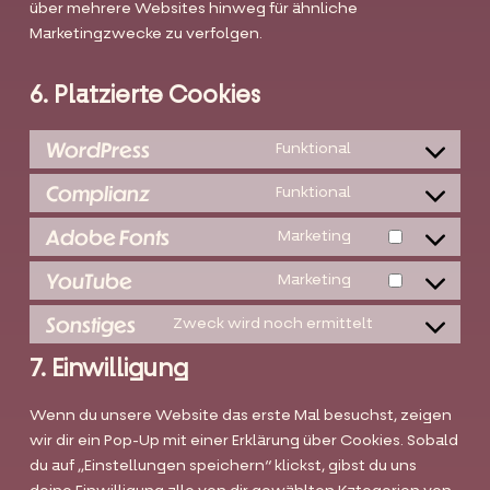
über mehrere Websites hinweg für ähnliche
Marketingzwecke zu verfolgen.
6. Platzierte Cookies
WordPress
Funktional
Consent
to
Complianz
Funktional
Consent
service
to
Adobe Fonts
wordpress
Marketing
Consent
service
to
YouTube
complianz
Marketing
Consent
service
to
Sonstiges
adobe-
Zweck wird noch ermittelt
Consent
service
fonts
to
7. Einwilligung
youtube
service
sonstiges
Wenn du unsere Website das erste Mal besuchst, zeigen
wir dir ein Pop-Up mit einer Erklärung über Cookies. Sobald
du auf „Einstellungen speichern“ klickst, gibst du uns