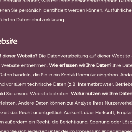
Überblick darüber, was mit Ihren personenbezogenen Daten 
nen Sie persönlich identifiziert werden können. Ausführli
führten Datenschutzerklärung.
bsite
uf dieser Website?
Die Datenverarbeitung auf dieser Website 
r Website entnehmen.
Wie erfassen wir Ihre Daten?
Ihre Dat
um Daten handeln, die Sie in ein Kontaktformular eingeben. 
nd vor allem technische Daten (z.B. Internetbrowser, Betrieb
ald Sie unsere Website betreten.
Wofür nutzen wir Ihre Date
hrleisten. Andere Daten können zur Analyse Ihres Nutzerver
rzeit das Recht unentgeltlich Auskunft über Herkunft, Empf
n außerdem ein Recht, die Berichtigung, Sperrung oder Lösc
nen Sie sich jederzeit unter der im Impressum angegebenen