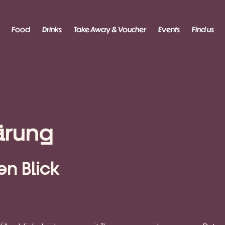
Food
Drinks
Take Away & Voucher
Events
Find us
ärung
en Blick